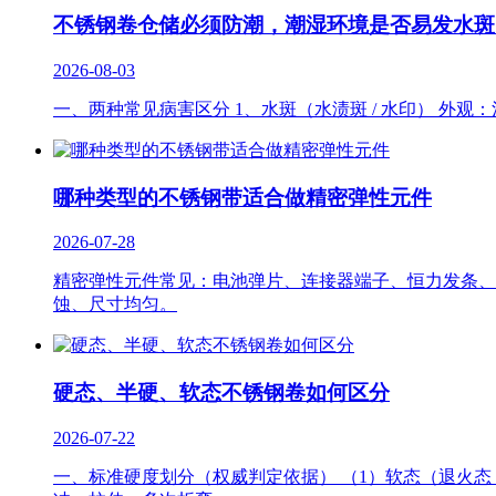
不锈钢卷仓储必须防潮，潮湿环境是否易发水斑
2026-08-03
一、两种常见病害区分 1、水斑（水渍斑 / 水印） 外
哪种类型的不锈钢带适合做精密弹性元件
2026-07-28
精密弹性元件常见：电池弹片、连接器端子、恒力发条、
蚀、尺寸均匀。
硬态、半硬、软态不锈钢卷如何区分
2026-07-22
一、标准硬度划分（权威判定依据） （1）软态（退火态 ANN 