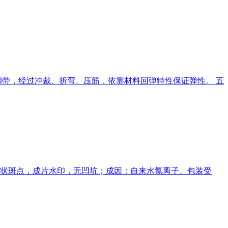
不锈钢带，经过冲裁、折弯、压筋，依靠材料回弹特性保证弹性。 五
色雾状斑点，成片水印，无凹坑；成因：自来水氯离子、包装受