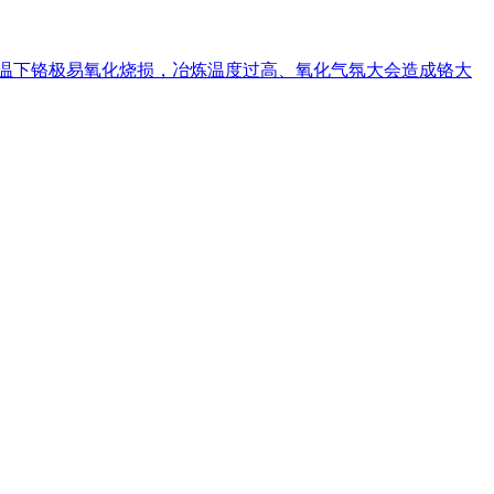
严；高温下铬极易氧化烧损，冶炼温度过高、氧化气氛大会造成铬大