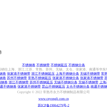
号
不锈钢卷
不锈钢带
不锈钢延压
不锈钢分条
品销往上海、浙江,江苏、常熟、苏州、无锡、太仓、张家港、南通等华东
钢卷
张家港不锈钢带
浙江不锈钢延压
上海不锈钢分条
无锡不锈钢带
常
钢卷
苏州不锈钢带
常熟不锈钢延压
张家港不锈钢分条
张家港不锈钢带
锈钢卷
浙江不锈钢带
苏州不锈钢延压
无锡不锈钢分条
无锡不锈钢带
上海
通不锈钢卷
张家港不锈钢带
昆山不锈钢延压
太仓不锈钢分条
南通不锈
Copyright © 2022 常熟市永力不锈钢制品有限公司
www.cnyongli.com.cn
苏ICP备19064279号-2