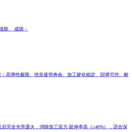
残留。 成因：
求：高弹性极限、优良疲劳寿命、加工硬化稳定、回弹可控、耐
工艺：冷轧后完全光亮退火，消除加工应力 延伸率高（≥40%），适合深