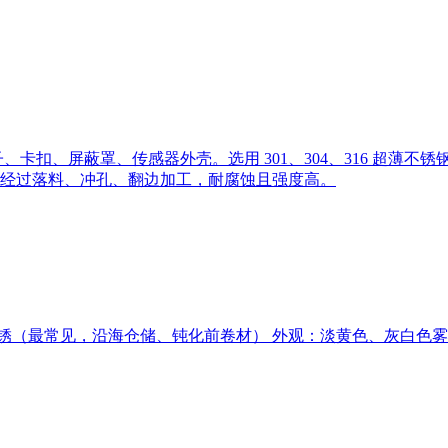
卡扣、屏蔽罩、传感器外壳。选用 301、304、316 超薄
经过落料、冲孔、翻边加工，耐腐蚀且强度高。
 水渍锈（最常见，沿海仓储、钝化前卷材） 外观：淡黄色、灰白