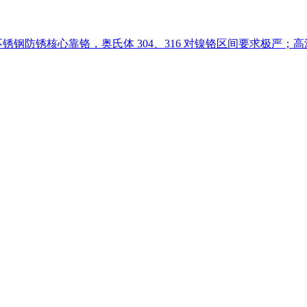
不锈钢防锈核心靠铬，奥氏体 304、316 对镍铬区间要求极