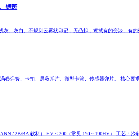
、锈斑
观：浅灰、灰白、不规则云雾状印记，无凸起，擦拭有的变淡、有的
涡卷弹簧、卡扣、屏蔽弹片、微型卡簧、传感器弹片。 核心要
/ 2B/BA 软料） HV ≤ 200（常见 150～190HV） 