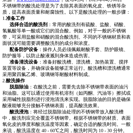
不锈钢带的酸洗处理是为了去除其表面的氧化皮、铁锈等杂
质，提高表面质量和耐腐蚀性。以下是酸洗处理的一般步骤：
1.
准备工作
选择合适的酸洗剂
：常用的酸洗剂有硫酸、盐酸、硝酸、
氢氟酸等单一酸或它们的混合酸。例如，对于一般的不锈钢
带，可采用盐酸和硝酸的混合酸洗剂。不同的不锈钢材质和表
面状况可能需要调整酸洗剂的成分和浓度。
配备防护设备
：操作人员必须佩戴耐酸手套、防护眼镜、
防护服等，以防止酸液溅到身体造成伤害。
准备清洗设备
：准备好酸洗槽、漂洗槽、加热装置、搅拌
装置等设备，并确保设备能够正常运行。酸洗槽和漂洗槽通常
采用聚四氟乙烯、玻璃钢等耐酸材料制成。
2.
酸洗操作
脱脂除油
：在酸洗之前，需要先去除不锈钢带表面的油污
和油脂。这可以通过使用有机溶剂（如丙酮、汽油等）擦拭或
采用碱性脱脂剂进行浸泡清洗来实现。脱脂除油的目的是确保
酸液能够充分接触不锈钢表面，提高酸洗效果。
酸洗浸泡
：将经过脱脂除油处理的不锈钢带放入酸洗槽
中，酸洗剂应完全覆盖不锈钢带。根据不锈钢带的材质、表面
氧化皮的厚度和酸洗温度等因素，确定合适的酸洗时间。一般
来说，酸洗温度在 40 - 60℃之间，酸洗时间为 10 - 30 分钟。