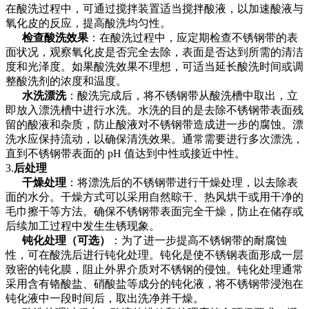
在酸洗过程中，可通过搅拌装置适当搅拌酸液，以加速酸液与
氧化皮的反应，提高酸洗均匀性。
检查酸洗效果
：在酸洗过程中，应定期检查不锈钢带的表
面状况，观察氧化皮是否完全去除，表面是否达到所需的清洁
度和光泽度。如果酸洗效果不理想，可适当延长酸洗时间或调
整酸洗剂的浓度和温度。
水洗漂洗
：酸洗完成后，将不锈钢带从酸洗槽中取出，立
即放入漂洗槽中进行水洗。水洗的目的是去除不锈钢带表面残
留的酸液和杂质，防止酸液对不锈钢带造成进一步的腐蚀。漂
洗水应保持流动，以确保清洗效果。通常需要进行多次漂洗，
直到不锈钢带表面的 pH 值达到中性或接近中性。
3.
后处理
干燥处理
：将漂洗后的不锈钢带进行干燥处理，以去除表
面的水分。干燥方式可以采用自然晾干、热风烘干或用干净的
毛巾擦干等方法。确保不锈钢带表面完全干燥，防止在储存或
后续加工过程中发生生锈现象。
钝化处理（可选）
：为了进一步提高不锈钢带的耐腐蚀
性，可在酸洗后进行钝化处理。钝化是使不锈钢表面形成一层
致密的钝化膜，阻止外界介质对不锈钢的侵蚀。钝化处理通常
采用含有铬酸盐、硝酸盐等成分的钝化液，将不锈钢带浸泡在
钝化液中一段时间后，取出洗净并干燥。