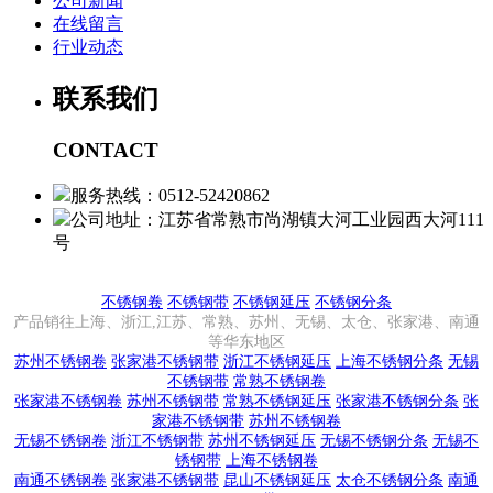
公司新闻
在线留言
行业动态
联系我们
CONTACT
服务热线：0512-52420862
公司地址：江苏省常熟市尚湖镇大河工业园西大河111
号
不锈钢卷
不锈钢带
不锈钢延压
不锈钢分条
产品销往上海、浙江,江苏、常熟、苏州、无锡、太仓、张家港、南通
等华东地区
苏州不锈钢卷
张家港不锈钢带
浙江不锈钢延压
上海不锈钢分条
无锡
不锈钢带
常熟不锈钢卷
张家港不锈钢卷
苏州不锈钢带
常熟不锈钢延压
张家港不锈钢分条
张
家港不锈钢带
苏州不锈钢卷
无锡不锈钢卷
浙江不锈钢带
苏州不锈钢延压
无锡不锈钢分条
无锡不
锈钢带
上海不锈钢卷
南通不锈钢卷
张家港不锈钢带
昆山不锈钢延压
太仓不锈钢分条
南通