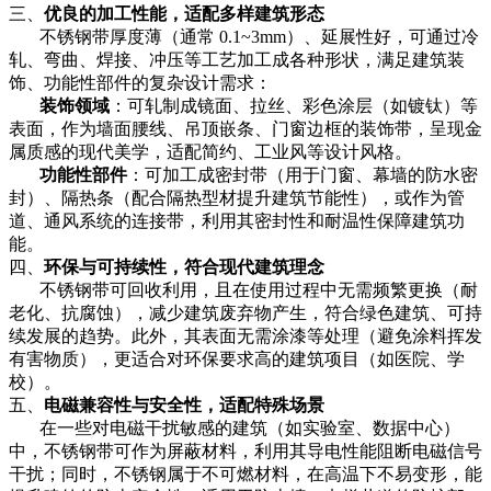
三、
优良的加工性能，适配多样建筑形态
不锈钢带厚度薄（通常 0.1~3mm）、延展性好，可通过冷
轧、弯曲、焊接、冲压等工艺加工成各种形状，满足建筑装
饰、功能性部件的复杂设计需求：
装饰领域
：可轧制成镜面、拉丝、彩色涂层（如镀钛）等
表面，作为墙面腰线、吊顶嵌条、门窗边框的装饰带，呈现金
属质感的现代美学，适配简约、工业风等设计风格。
功能性部件
：可加工成密封带（用于门窗、幕墙的防水密
封）、隔热条（配合隔热型材提升建筑节能性），或作为管
道、通风系统的连接带，利用其密封性和耐温性保障建筑功
能。
四、
环保与可持续性，符合现代建筑理念
不锈钢带可回收利用，且在使用过程中无需频繁更换（耐
老化、抗腐蚀），减少建筑废弃物产生，符合绿色建筑、可持
续发展的趋势。此外，其表面无需涂漆等处理（避免涂料挥发
有害物质），更适合对环保要求高的建筑项目（如医院、学
校）。
五、
电磁兼容性与安全性，适配特殊场景
在一些对电磁干扰敏感的建筑（如实验室、数据中心）
中，不锈钢带可作为屏蔽材料，利用其导电性能阻断电磁信号
干扰；同时，不锈钢属于不可燃材料，在高温下不易变形，能