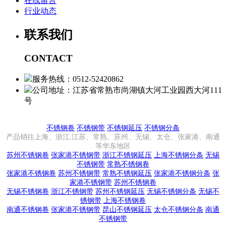
在线留言
行业动态
联系我们
CONTACT
服务热线：0512-52420862
公司地址：江苏省常熟市尚湖镇大河工业园西大河111
号
不锈钢卷
不锈钢带
不锈钢延压
不锈钢分条
产品销往上海、浙江,江苏、常熟、苏州、无锡、太仓、张家港、南通
等华东地区
苏州不锈钢卷
张家港不锈钢带
浙江不锈钢延压
上海不锈钢分条
无锡
不锈钢带
常熟不锈钢卷
张家港不锈钢卷
苏州不锈钢带
常熟不锈钢延压
张家港不锈钢分条
张
家港不锈钢带
苏州不锈钢卷
无锡不锈钢卷
浙江不锈钢带
苏州不锈钢延压
无锡不锈钢分条
无锡不
锈钢带
上海不锈钢卷
南通不锈钢卷
张家港不锈钢带
昆山不锈钢延压
太仓不锈钢分条
南通
不锈钢带