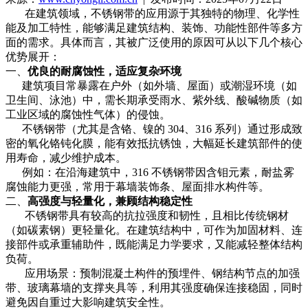
在建筑领域，不锈钢带的应用源于其独特的物理、化学性
能及加工特性，能够满足建筑结构、装饰、功能性部件等多方
面的需求。具体而言，其被广泛使用的原因可从以下几个核心
优势展开：
一、
优良的耐腐蚀性，适应复杂环境
建筑项目常暴露在户外（如外墙、屋面）或潮湿环境（如
卫生间、泳池）中，需长期承受雨水、紫外线、酸碱物质（如
工业区域的腐蚀性气体）的侵蚀。
不锈钢带（尤其是含铬、镍的 304、316 系列）通过形成致
密的氧化铬钝化膜，能有效抵抗锈蚀，大幅延长建筑部件的使
用寿命，减少维护成本。
例如：在沿海建筑中，316 不锈钢带因含钼元素，耐盐雾
腐蚀能力更强，常用于幕墙装饰条、屋面排水构件等。
二、
高强度与轻量化，兼顾结构稳定性
不锈钢带具有较高的抗拉强度和韧性，且相比传统钢材
（如碳素钢）更轻量化。在建筑结构中，可作为加固材料、连
接部件或承重辅助件，既能满足力学要求，又能减轻整体结构
负荷。
应用场景：预制混凝土构件的预埋件、钢结构节点的加强
带、玻璃幕墙的支撑夹具等，利用其强度确保连接稳固，同时
避免因自重过大影响建筑安全性。