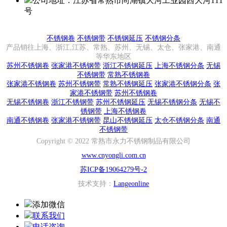
公司地址：江苏省常熟市尚湖镇大河工业园西大河111
号
不锈钢卷
不锈钢带
不锈钢延压
不锈钢分条
产品销往上海、浙江,江苏、常熟、苏州、无锡、太仓、张家港、南通
等华东地区
苏州不锈钢卷
张家港不锈钢带
浙江不锈钢延压
上海不锈钢分条
无锡
不锈钢带
常熟不锈钢卷
张家港不锈钢卷
苏州不锈钢带
常熟不锈钢延压
张家港不锈钢分条
张
家港不锈钢带
苏州不锈钢卷
无锡不锈钢卷
浙江不锈钢带
苏州不锈钢延压
无锡不锈钢分条
无锡不
锈钢带
上海不锈钢卷
南通不锈钢卷
张家港不锈钢带
昆山不锈钢延压
太仓不锈钢分条
南通
不锈钢带
Copyright © 2022 常熟市永力不锈钢制品有限公司
www.cnyongli.com.cn
苏ICP备19064279号-2
技术支持：
Langeonline
添加微信
联系我们
电话咨询