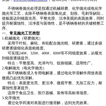
不锈钢卷抛光处理是指通过机械研磨、化学抛光或电化学
抛光等工艺，去除不锈钢卷表面氧化皮、划痕、毛刺等缺陷，
使板面达到镜面光亮、平整光滑、洁净美观的表面效果，同时
提升耐腐蚀性、洁净度与装饰性，是不锈钢卷材的关键精整工
序。
一、
常见抛光工艺类型
1.机械抛光（研磨抛光）
采用千叶轮、麻轮、布轮配合抛光蜡、研磨膏，通过多级
研磨逐级细化表面粗糙度。
可实现240#、320#、400#、600#等不同细度效果，从哑光
到镜面逐级提升。
特点：平整度高、光泽均匀、纹路细腻、适用性广。
2.电解抛光（电化学抛光）
将不锈钢卷浸入专用电解液，通过电化学溶解作用使表面
微观凸起优先溶解。
特点：表面更光亮、更洁净、微观平整、无加工应力，耐
腐蚀性显著提升。
适用于食品卫生、医疗器械、装饰等高标准场景。
3.化学抛光
通过化学药液对表面进行微溶解，达到光亮效果。