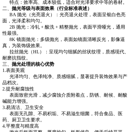
特点：效率高、成本较低，适合对光泽要求中等的卷材。
二、
抛光等级与表面效果（行业标准表述）
BA 抛光（光亮退火）：光亮退火处理，表面呈银白色亮
面，光泽柔和均匀。
2B 抛光：冷轧 + 酸洗 + 精整抛光，表面平滑哑光，通用
性最强。
8K 镜面抛光：多级抛光，表面如镜面清晰反光，影像逼
真，为装饰级效果。
拉丝抛光（HL）：呈现均匀细腻的丝状纹理，质感现代、
耐磨抗指纹。
三、
抛光处理的核心优势
1.表面美观
光泽均匀、色泽纯净、质感细腻，显著提升装饰效果与产
品档次。
2.提升耐腐蚀性
表面致密光滑，减少腐蚀介质附着点，防锈、耐候、耐酸
碱能力增强。
3.易清洁、卫生安全
表面无孔隙、不易积垢、不易滋生细菌，符合食品、医
药、厨卫卫生要求。
4.平整度与精度高