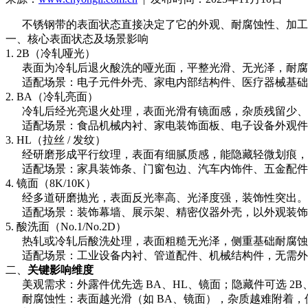
不锈钢带的表面状态直接决定了它的外观、耐腐蚀性、加工
一、核心表面状态及场景影响
1. 2B（冷轧哑光）
表面为冷轧后退火酸洗的哑光面，平整光滑、无光泽，耐腐
适配场景：电子元件外壳、家电内部结构件、医疗器械基础
2. BA（冷轧亮面）
冷轧后经光亮退火处理，表面光滑有镜面感，杂质残留少、
适配场景：食品机械内衬、家电装饰面板、电子设备外观件
3. HL（拉丝 / 发纹）
经研磨形成平行纹理，表面有细腻质感，能隐藏轻微划痕，
适配场景：家具装饰条、门窗包边、汽车内饰件、五金配件
4. 镜面（8K/10K）
经多道研磨抛光，表面反光率高、光泽度强，装饰性突出。
适配场景：装饰幕墙、展示架、精密仪器外壳，以外观装饰
5. 酸洗面（No.1/No.2D）
热轧或冷轧后酸洗处理，表面粗糙无光泽，侧重基础耐腐蚀
适配场景：工业设备内衬、管道配件、机械结构件，无需外
二、
关键影响维度
美观需求：外露件优先选 BA、HL、镜面；隐藏件可选 2B
耐腐蚀性：表面越光滑（如 BA、镜面），杂质越难附着，但