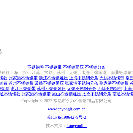
号
不锈钢卷
不锈钢带
不锈钢延压
不锈钢分条
品销往上海、浙江,江苏、常熟、苏州、无锡、太仓、张家港、南通等华东
钢卷
张家港不锈钢带
浙江不锈钢延压
上海不锈钢分条
无锡不锈钢带
常
钢卷
苏州不锈钢带
常熟不锈钢延压
张家港不锈钢分条
张家港不锈钢带
锈钢卷
浙江不锈钢带
苏州不锈钢延压
无锡不锈钢分条
无锡不锈钢带
上海
通不锈钢卷
张家港不锈钢带
昆山不锈钢延压
太仓不锈钢分条
南通不锈
Copyright © 2022 常熟市永力不锈钢制品有限公司
www.cnyongli.com.cn
苏ICP备19064279号-2
技术支持：
Langeonline