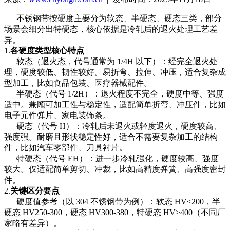
不锈钢带按硬度主要分为软态、半硬态、硬态三类，部分
场景会细分出特硬态，核心依据是冷轧后的退火处理工艺差
异。
1.
各硬度类型核心特点
软态（退火态，代号通常为 1/4H 以下）：经完全退火处
理，硬度较低、韧性较好。易折弯、拉伸、冲压，适合复杂成
型加工，比如食品包装、医疗器械配件。
半硬态（代号 1/2H）：退火程度不完全，硬度中等、强度
适中。兼顾可加工性与稳定性，适配简单折弯、冲压件，比如
电子元件弹片、家电装饰条。
硬态（代号 H）：冷轧后未退火或轻度退火，硬度较高、
强度强。耐磨且形状稳定性好，适合不需要复杂加工的结构
件，比如汽车零部件、刀具衬片。
特硬态（代号 EH）：进一步冷轧强化，硬度较高、强度
较大。仅适配简单剪切、冲裁，比如高精度弹簧、高强度密封
件。
2.
关键区分要点
硬度值参考（以 304 不锈钢带为例）：软态 HV≤200，半
硬态 HV250-300，硬态 HV300-380，特硬态 HV≥400（不同厂
家略有差异）。