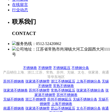
在线留言
行业动态
联系我们
CONTACT
服务热线：0512-52420862
公司地址：江苏省常熟市尚湖镇大河工业园西大河111
号
不锈钢卷
不锈钢带
不锈钢延压
不锈钢分条
产品销往上海、浙江,江苏、常熟、苏州、无锡、太仓、张家港、南通
等华东地区
苏州不锈钢卷
张家港不锈钢带
浙江不锈钢延压
上海不锈钢分条
无锡
不锈钢带
常熟不锈钢卷
张家港不锈钢卷
苏州不锈钢带
常熟不锈钢延压
张家港不锈钢分条
张
家港不锈钢带
苏州不锈钢卷
无锡不锈钢卷
浙江不锈钢带
苏州不锈钢延压
无锡不锈钢分条
无锡不
锈钢带
上海不锈钢卷
南通不锈钢卷
张家港不锈钢带
昆山不锈钢延压
太仓不锈钢分条
南通